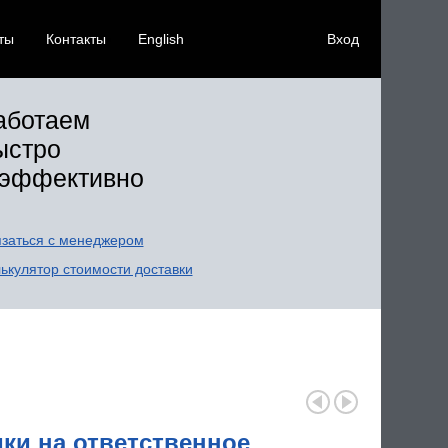
ты
Контакты
English
Вход
аботаем
ыстро
 эффективно
заться с менеджером
ькулятор стоимости доставки
ки на ответственное