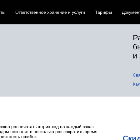
оты
Ответственное хранение и услуги
Тарифы
Докумен
Р
б
и
Свя
Кал
ожно распечатать штрих-код на каждый заказ.
ом позволит в несколько раз сократить время
ероятность ошибок.
Скид