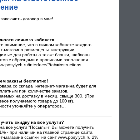
нение
заключить договор в мае! ...
ности личного кабинета
е внимание, что в личном кабинете каждого
ет-магазина размещены инструкции
имые для работы а также бланки, шаблоны
тов с образцами и правилами заполнения.
ww.posylych.ru/interface/?tab=instructions
ем заказы бесплатно!
овара со склада интернет-магазина будет для
платным при количестве заказов,
аемых на доставку в месяц, свыще 300. (При
есе получаемого товара до 100 кг).
ности уточняйте у операторов…
лучить скидку на все услуги?
на все услуги "Посылыч" Вы можете получить
 1% - при наличии на главной странице сайта
т-магазина ссылки на сайт www.posylych.ru 2%