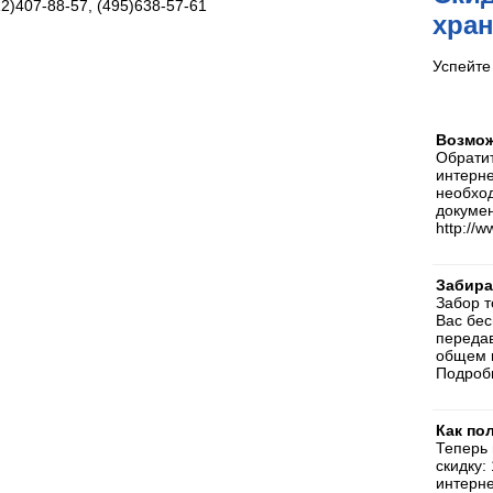
2)407-88-57, (495)638-57-61
хра
Успейте 
Возмож
Обратит
интерн
необход
докумен
http://w
Забира
Забор т
Вас бес
передав
общем в
Подроб
Как по
Теперь 
скидку:
интерне