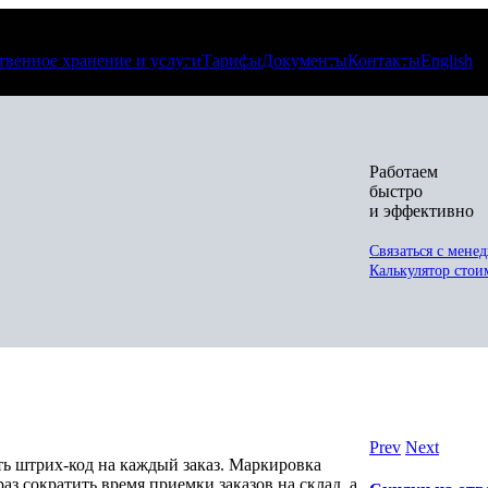
твенное хранение и услуги
Тарифы
Документы
Контакты
English
Работаем
быстро
и эффективно
Связаться с мене
Калькулятор стои
Prev
Next
ть штрих-код на каждый заказ. Маркировка
з сократить время приемки заказов на склад, а