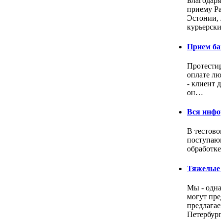
Благодаря
приему Pa
Эстонии, 
курьерск
Прием ба
Протестир
оплате лю
- клиент 
он…
Вся инфо
В тестово
поступающ
обработке
Тяжелые
Мы - одна
могут пре
предлагае
Петербур