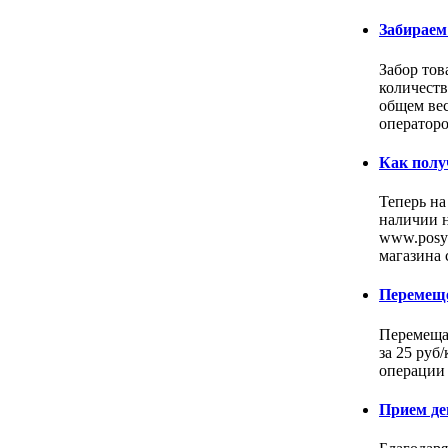
Забираем
Забор тов
количеств
общем вес
оператор
Как полу
Теперь на
наличии н
www.posyl
магазина
Перемеще
Перемещай
за 25 руб
операции 
Прием де