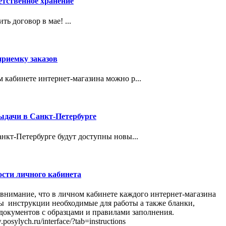
етственное хранение
ть договор в мае! ...
приемку заказов
м кабинете интернет-магазина можно р...
дачи в Санкт-Петербурге
анкт-Петербурге будут доступны новы...
сти личного кабинета
внимание, что в личном кабинете каждого интернет-магазина
ы инструкции необходимые для работы а также бланки,
окументов с образцами и правилами заполнения.
.posylych.ru/interface/?tab=instructions