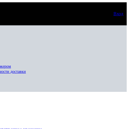
Вход
джером
мости доставки