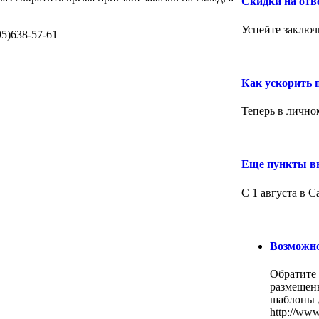
Скидки на отв
Успейте заключи
95)638-57-61
Как ускорить 
Теперь в лично
Еще пункты вы
С 1 августа в С
Возможно
Обратите 
размещен
шаблоны д
http://www