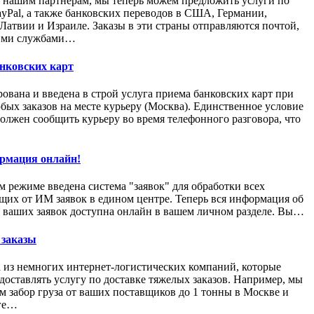
 нашим партнерам, мы теперь можем предложить услуги по
yPal, а также банковских переводов в США, Германии,
Латвии и Израиле. Заказы в эти страны отправляются почтой,
ими службами…
нковских карт
ована и введена в строй услуга приема банковских карт при
бых заказов на месте курьеру (Москва). Единственное условие
должен сообщить курьеру во время телефонного разговора, что
рмация онлайн!
м режиме введена система "заявок" для обработки всех
их от ИМ заявок в едином центре. Теперь вся информация об
 ваших заявок доступна онлайн в вашем личном разделе. Вы…
 заказы
 из немногих интернет-логистических компаний, которые
доставлять услугу по доставке тяжелых заказов. Например, мы
м забор груза от ваших поставщиков до 1 тонны в Москве и
ге…